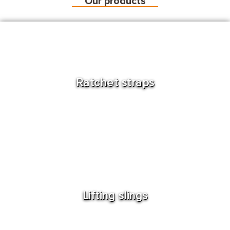
Our products
Ratchet straps
Lifting slings