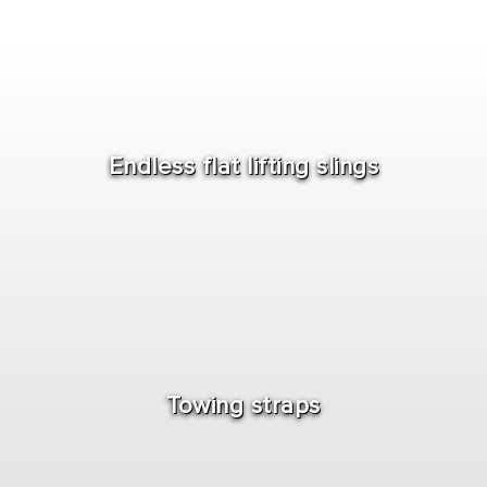
Endless flat lifting slings
Towing straps