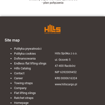
- plan połączenia
Site map
Polityka prywatności
Polityka cookies
Hills Spółka z o.o.
Dofinansowania
ul. Grzonki 5
Endless flat lifting slings
47-400 Racibórz
Hills Catalog
NIP 6392009452
Contact
Career
KRS 0000616324
Towing straps
www.hillscargo.pl
Company
Flat lifting slings
Ratchet straps
Homepage