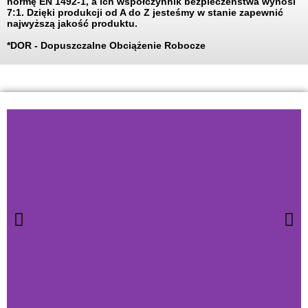
normę EN 1492-1, a ich współczynnik bezpieczeństwa wynosi
7:1. Dzięki produkcji od A do Z jesteśmy w stanie zapewnić
najwyższą jakość produktu.
*DOR - Dopuszczalne Obciążenie Robocze